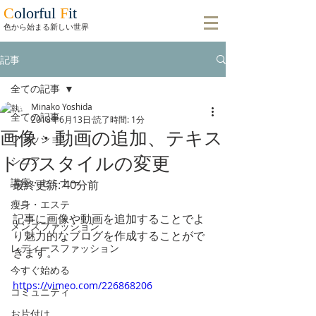
C
olorful
F
it
​色から始まる新しい世界
記事
全ての記事
Minako Yoshida
全ての記事
2018年6月13日
読了時間: 1分
画像・動画の追加、テキス
ファッション
トのスタイルの変更
シニア
講座・セミナー
最終更新: 40分前
瘦身・エステ
記事に画像や動画を追加することでよ
メンズファッション
り魅力的なブログを作成することがで
レディースファッション
きます。
今すぐ始める
https://vimeo.com/226868206
コミュニティ
お片付け