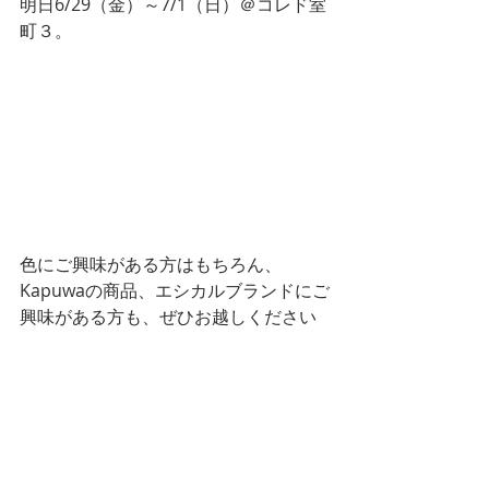
明日6/29（金）～7/1（日）＠コレド室
町３。
色にご興味がある方はもちろん、
Kapuwaの商品、エシカルブランドにご
興味がある方も、ぜひお越しください
ませ☆　
https://www.facebook.com/events/20
9711556510726/?ti=icl
作り手の思いが詰まったカラフルで優
しいkapuwaの世界で、色のプロが「あ