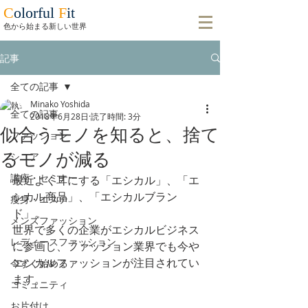
C
olorful
F
it
​色から始まる新しい世界
記事
全ての記事
Minako Yoshida
全ての記事
2018年6月28日
読了時間: 3分
似合うモノを知ると、捨て
ファッション
るモノが減る
シニア
講座・セミナー
最近よく耳にする「エシカル」、「エ
シカル商品」、「エシカルブラン
瘦身・エステ
ド」。
メンズファッション
世界で多くの企業がエシカルビジネス
レディースファッション
に参画し、ファッション業界でも今や
エシカルファッションが注目されてい
今すぐ始める
ます。
コミュニティ
お片付け