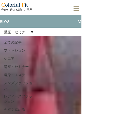
C
olorful
F
it
​色から始まる新しい世界
BLOG
講座・セミナー
全ての記事
ファッション
シニア
講座・セミナー
瘦身・エステ
メンズファッショ
ン
レディースファッ
ション
今すぐ始める