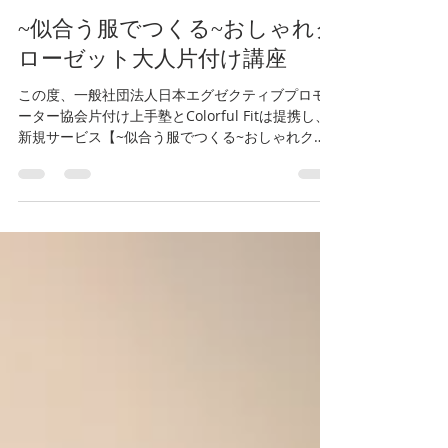
Minako Yoshida
2018年8月7日
読了時間: 2分
~似合う服でつくる~おしゃれク
ローゼット大人片付け講座
この度、一般社団法人日本エグゼクティブプロモ
ーター協会片付け上手塾とColorful Fitは提携し、
新規サービス【~似合う服でつくる~おしゃれクロ
ーゼット大人片付け】をスタートいたします。 メ
ディアでも大活躍の高橋和子先生の「大人片付け
理論」に、Colorful...